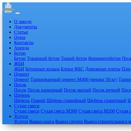
О заводе
Документы
Статьи
Цены
Контакты
Аренда
Бетон
Бетон
Товарный бетон
Тощий бетон
Керамзитобетон
Пес
ЖБИ
ЖБИ
Бетонные кольца
Блоки ФБС
Дорожные плиты
Пли
Цемент
Цемент
Тарированный цемент М400 (мешки 50 кг)
Тарир
Песок
Песок
Песок карьерный
Песок мытый
Песок речной
Песо
Щебень
Щебень
Гравий
Щебень гравийный
Щебень гранитный
Щ
Сухие смеси
Сухие смеси
Сухая смесь М300
Сухая смесь М200
Сухая 
Услуги
Услуги
Вывоз снега
Вывоз грунта
Вывоз строительного 