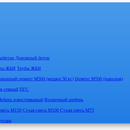
кобетон
Дорожный бетон
ты ЖБИ
Трубы ЖБИ
ованный цемент М500 (мешки 50 кг)
Цемент М500 (навалом)
к сеяный
ПГС
ебень известняковый
Вторичный щебень
смесь М150
Сухая смесь М100
Сухая смесь М75
мусора