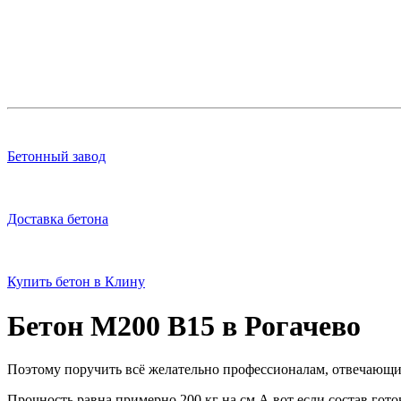
Бетонный завод
Доставка бетона
Купить бетон в Клину
Бетон M200 B15 в Рогачево
Поэтому поручить всё желательно профессионалам, отвечающим
Прочность равна примерно 200 кг на см А вот если состав го