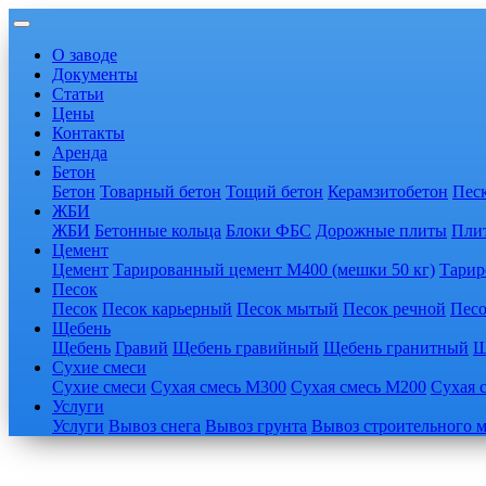
О заводе
Документы
Статьи
Цены
Контакты
Аренда
Бетон
Бетон
Товарный бетон
Тощий бетон
Керамзитобетон
Пес
ЖБИ
ЖБИ
Бетонные кольца
Блоки ФБС
Дорожные плиты
Пли
Цемент
Цемент
Тарированный цемент М400 (мешки 50 кг)
Тарир
Песок
Песок
Песок карьерный
Песок мытый
Песок речной
Песо
Щебень
Щебень
Гравий
Щебень гравийный
Щебень гранитный
Щ
Сухие смеси
Сухие смеси
Сухая смесь М300
Сухая смесь М200
Сухая 
Услуги
Услуги
Вывоз снега
Вывоз грунта
Вывоз строительного 