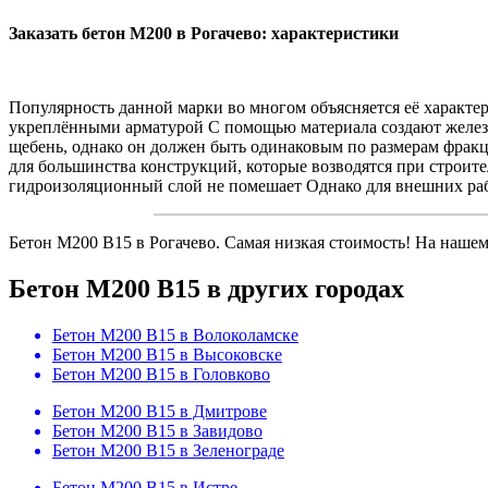
Заказать бетон М200 в Рогачево: характеристики
Популярность данной марки во многом объясняется её характе
укреплёнными арматурой С помощью материала создают железо
щебень, однако он должен быть одинаковым по размерам фракци
для большинства конструкций, которые возводятся при строите
гидроизоляционный слой не помешает Однако для внешних раб
Бетон M200 B15 в Рогачево. Самая низкая стоимость! На нашем
Бетон M200 B15 в других городах
Бетон M200 B15 в Волоколамске
Бетон M200 B15 в Высоковске
Бетон M200 B15 в Головково
Бетон M200 B15 в Дмитрове
Бетон M200 B15 в Завидово
Бетон M200 B15 в Зеленограде
Бетон M200 B15 в Истре