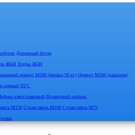
кобетон
Дорожный бетон
ты ЖБИ
Трубы ЖБИ
ованный цемент М500 (мешки 50 кг)
Цемент М500 (навалом)
к сеяный
ПГС
ебень известняковый
Вторичный щебень
смесь М150
Сухая смесь М100
Сухая смесь М75
мусора