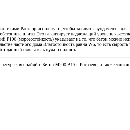
ристиками Раствор используют, чтобы заливать фундаменты для
бетонные плиты Это гарантирует надлежащий уровень качества
й F100 (морозостойкость) указывает на то, что бетон можно ис
льстве частного дома Влагостойкость равна W6, то есть сырость
от данный показатель нужно поднять
 ресурсе, вы найдёте Бетон M200 B15 в Рогачево, а также многи