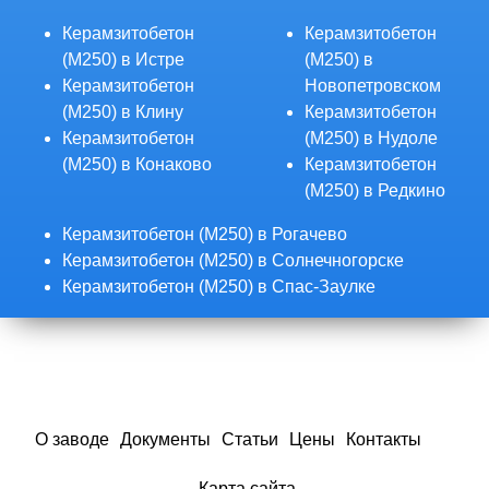
Керамзитобетон
Керамзитобетон
(М250) в Истре
(М250) в
Керамзитобетон
Новопетровском
(М250) в Клину
Керамзитобетон
Керамзитобетон
(М250) в Нудоле
(М250) в Конаково
Керамзитобетон
(М250) в Редкино
Керамзитобетон (М250) в Рогачево
Керамзитобетон (М250) в Солнечногорске
Керамзитобетон (М250) в Спас-Заулке
О заводе
Документы
Статьи
Цены
Контакты
Карта сайта