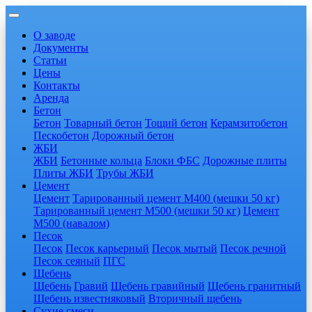
О заводе
Документы
Статьи
Цены
Контакты
Аренда
Бетон
Бетон
Товарный бетон
Тощий бетон
Керамзитобетон
Пескобетон
Дорожный бетон
ЖБИ
ЖБИ
Бетонные кольца
Блоки ФБС
Дорожные плиты
Плиты ЖБИ
Трубы ЖБИ
Цемент
Цемент
Тарированный цемент М400 (мешки 50 кг)
Тарированный цемент М500 (мешки 50 кг)
Цемент
М500 (навалом)
Песок
Песок
Песок карьерный
Песок мытый
Песок речной
Песок сеяный
ПГС
Щебень
Щебень
Гравий
Щебень гравийный
Щебень гранитный
Щебень известняковый
Вторичный щебень
Сухие смеси